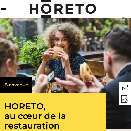
|
EN
Bienvenue
HORETO,
au cœur de la
restauration